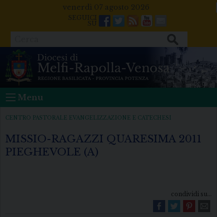
Skip
venerdì 07 agosto 2026
to
Facebook
Twitter
Feeds
Youtube
Mail
content
Cerca
Menu
CENTRO PASTORALE EVANGELIZZAZIONE E CATECHESI
MISSIO-RAGAZZI QUARESIMA 2011
PIEGHEVOLE (A)
condividi su...