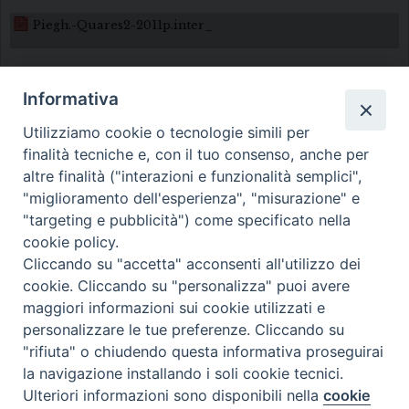
Piegh.-Quares2-2011p.inter_
Informativa
Utilizziamo cookie o tecnologie simili per
finalità tecniche e, con il tuo consenso, anche per
altre finalità ("interazioni e funzionalità semplici",
Diocesi di Melfi Rapolla Venosa
"miglioramento dell'esperienza", "misurazione" e
"targeting e pubblicità") come specificato nella
• Largo Duomo, 12 - 85025 MELFI (PZ) •
cookie policy.
Tel. 0972238604
Cliccando su "accetta" acconsenti all'utilizzo dei
PEC ufficiale della Diocesi:
cookie. Cliccando su "personalizza" puoi avere
maggiori informazioni sui cookie utilizzati e
diocesi.melfi_rapolla_venosa@legalmail.it
personalizzare le tue preferenze. Cliccando su
"rifiuta" o chiudendo questa informativa proseguirai
la navigazione installando i soli cookie tecnici.
Ulteriori informazioni sono disponibili nella
cookie
Preferenze Cookie