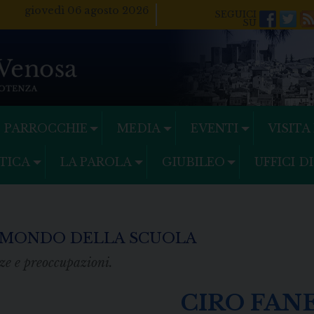
giovedì 06 agosto 2026
Facebo
Twi
PARROCCHIE
MEDIA
EVENTI
VISITA
TICA
LA PAROLA
GIUBILEO
UFFICI D
 MONDO DELLA SCUOLA
ze e preoccupazioni.
CIRO FAN