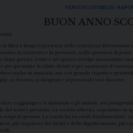
VESCOVO DI MELFI–RAPO
BUON ANNO SCO
ssimi,
 la dura e lunga esperienza delle restrizioni determinate d
lastico in sicurezza e in presenza, nella speranza di pote
rno dopo giorno. A tutti e ad ognuno rivolgo innanzitutto 
 per garantire la salute di tutti e per assicurare il conteni
ero anche in amicizia, ma con grande rispetto e gratitudin
glie, ai docenti, ai dirigenti e al personale non docente.
colare raggiungere
le
studentesse
e
gli studenti
,
veri protagonisti
e del nostro presente. La società odierna, soprattutto in 
vo tempo di speranza
. La scuola ha un ruolo fondamentale: cata
o, più rispettoso dei diritti e della dignità umana, più con
rali.