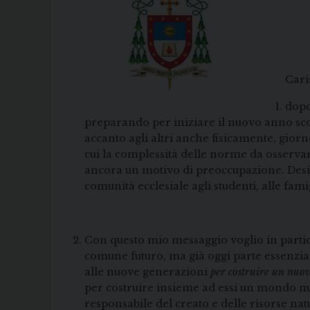
Cari
dopo
preparando per iniziare il nuovo anno sco
accanto agli altri anche fisicamente, gio
cui la complessità delle norme da osservare
ancora un motivo di preoccupazione. Desid
comunità ecclesiale agli studenti, alle fami
Con questo mio messaggio voglio in parti
comune futuro, ma già oggi parte essenzial
alle nuove generazioni
per costruire un nuo
per costruire insieme ad essi un mondo nuov
responsabile del creato e delle risorse natu