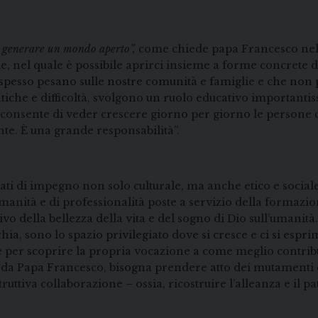
 e generare un mondo aperto”,
come chiede papa Francesco nell’en
, nel quale è possibile aprirci insieme a forme concrete d
he spesso pesano sulle nostre comunità e famiglie e che n
 fatiche e difficoltà, svolgono un ruolo educativo importa
consente di veder crescere giorno per giorno le persone ch
te. È una grande responsabilità”.
egiati di impegno non solo culturale, ma anche etico e soci
di umanità e di professionalità poste a servizio della formaz
ivo della bellezza della vita e del sogno di Dio sull’umanità
a, sono lo spazio privilegiato dove si cresce e ci si espri
 e per scoprire la propria vocazione a come meglio contrib
corda Papa Francesco, bisogna prendere atto dei mutamenti 
ttiva collaborazione – ossia, ricostruire l’alleanza e il pa