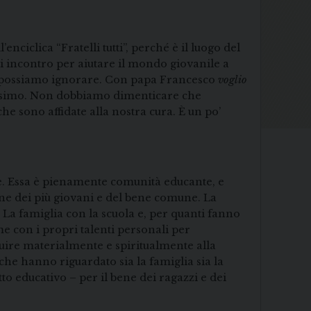
ciclica “Fratelli tutti”, perché è il luogo del
i incontro per aiutare il mondo giovanile a
on possiamo ignorare. Con papa Francesco
voglio
ntissimo. Non dobbiamo dimenticare che
e sono affidate alla nostra cura. È un po’
ale. Essa è pienamente comunità educante, e
ione dei più giovani e del bene comune. La
. La famiglia con la scuola e, per quanti fanno
me con i propri talenti personali per
uire materialmente e spiritualmente alla
che hanno riguardato sia la famiglia sia la
tto educativo – per il bene dei ragazzi e dei