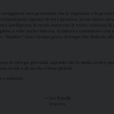
n scoraggiatevi
; non permettete che le ingiustizie e le prevari
vi inadeguati: ognuno di voi è prezioso, ha un valore inest
vostra intelligenza di verità; innervate le vostre relazioni di
sciplina, a volte anche faticosa, vi aiuterà a camminare con 
e. “Studiare” non è tempo perso; il tempo che dedicate allo
e le energie giovanili, sapendo che lo studio serio e quali
ene locale e di ciò che è bene globale.
a e amicizia.
+ Ciro Fanelli
Vescovo