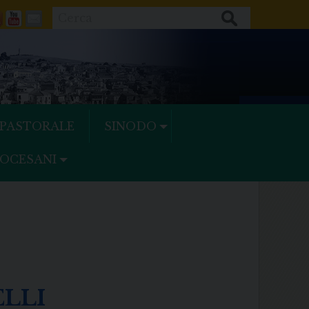
Cerca
ok
tter
Feeds
Youtube
Mail
 PASTORALE
SINODO
IOCESANI
ELLI