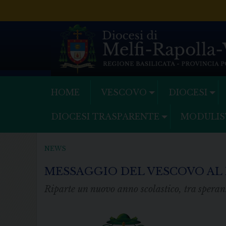
Skip
to
content
HOME
VESCOVO
DIOCESI
DIOCESI TRASPARENTE
MODULIS
NEWS
MESSAGGIO DEL VESCOVO AL
Riparte un nuovo anno scolastico, tra speran