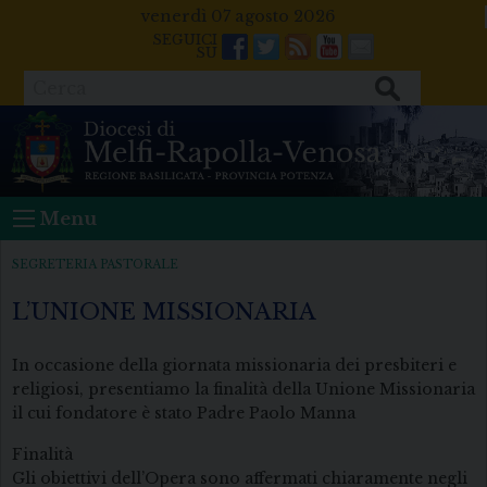
Skip
venerdì 07 agosto 2026
to
Facebook
Twitter
Feeds
Youtube
Mail
content
Cerca
Menu
SEGRETERIA PASTORALE
L’UNIONE MISSIONARIA
In occasione della giornata missionaria dei presbiteri e
religiosi, presentiamo la finalità della Unione Missionaria
il cui fondatore è stato Padre Paolo Manna
Finalità
Gli obiettivi dell’Opera sono affermati chiaramente negli