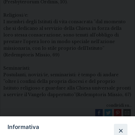
(Presbyterorum Ordinis, 10).
Religiosi/e:
I membri degli Istituti di vita consacrata ”dal momento
che si dedicano al servizio della Chiesa in forza della
loro stessa consacrazione, sono tenuti all’obbligo di
prestare l’opera loro in modo speciale nell’azione
missionaria, con lo stile proprio dell’Istituto”
(Redemptoris Missio, 69)
Seminaristi:
Postulanti, novizi/ie, seminaristi: è tempo di andare
”oltre i confini della propria diocesi e del proprio
Istituto religioso e guardare alla Chiesa universale pronti
a servire il Vangelo dappertutto”(Redemptoris Missio, 67)
condividi su...
Informativa