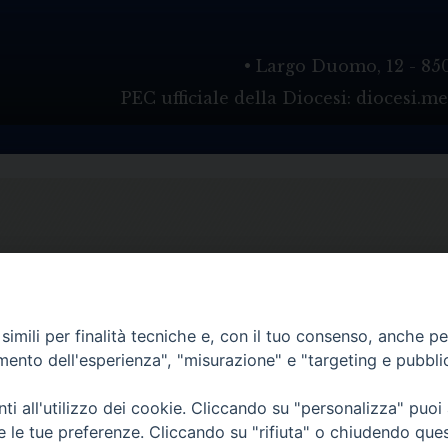
• Largo Duomo, 12 - 85
PEC ufficiale della Diocesi: diocesi.
imili per finalità tecniche e, con il tuo consenso, anche per 
amento dell'esperienza", "misurazione" e "targeting e pubbli
i all'utilizzo dei cookie. Cliccando su "personalizza" puoi
re le tue preferenze. Cliccando su "rifiuta" o chiudendo que