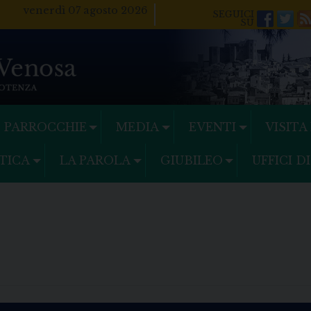
venerdì 07 agosto 2026
Facebo
Twi
PARROCCHIE
MEDIA
EVENTI
VISITA
TICA
LA PAROLA
GIUBILEO
UFFICI D