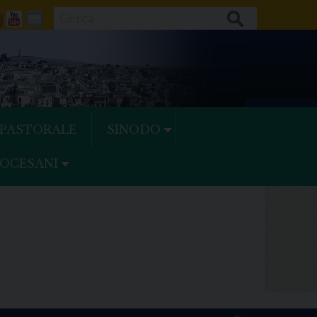
Cerca
ok
tter
Feeds
Youtube
Mail
 PASTORALE
SINODO
IOCESANI