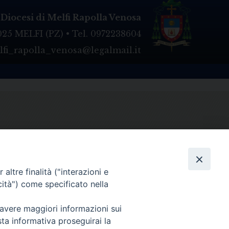
Diocesi di Melfi Rapolla Venosa
025 MELFI (PZ) • Tel. 0972238604
melfi_rapolla_venosa@legalmail.it
altre finalità ("interazioni e
cità") come specificato nella
 avere maggiori informazioni sui
sta informativa proseguirai la