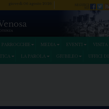
giovedì 06 agosto 2026
Facebo
Twi
PARROCCHIE
MEDIA
EVENTI
VISITA
TICA
LA PAROLA
GIUBILEO
UFFICI D