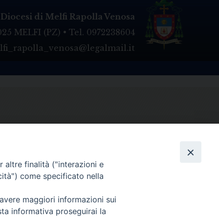
Diocesi di Melfi Rapolla Venosa
025 MELFI (PZ) • Tel. 0972238604
melfi_rapolla_venosa@legalmail.it
altre finalità ("interazioni e
cità") come specificato nella
 avere maggiori informazioni sui
sta informativa proseguirai la