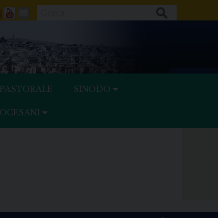
Cerca
ok
tter
Feeds
Youtube
Mail
 PASTORALE
SINODO
IOCESANI