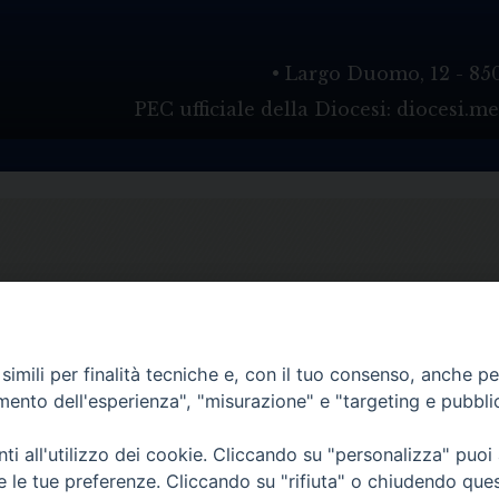
• Largo Duomo, 12 - 85
PEC ufficiale della Diocesi: diocesi.
imili per finalità tecniche e, con il tuo consenso, anche per 
amento dell'esperienza", "misurazione" e "targeting e pubbli
i all'utilizzo dei cookie. Cliccando su "personalizza" puoi
re le tue preferenze. Cliccando su "rifiuta" o chiudendo que