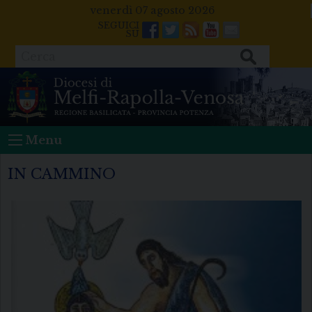
Skip
venerdì 07 agosto 2026
to
Facebook
Twitter
Feeds
Youtube
Mail
content
Cerca
Menu
IN CAMMINO