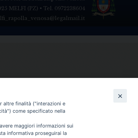
025 MELFI (PZ) • Tel. 0972238604
melfi_rapolla_venosa@legalmail.it
altre finalità ("interazioni e
cità") come specificato nella
 avere maggiori informazioni sui
sta informativa proseguirai la