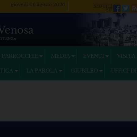
giovedì 06 agosto 2026
Facebo
Twi
PARROCCHIE
MEDIA
EVENTI
VISITA
TICA
LA PAROLA
GIUBILEO
UFFICI D