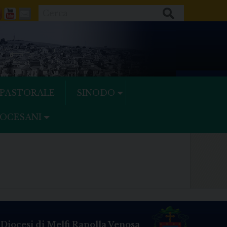
Cerca
ok
tter
Feeds
Youtube
Mail
 PASTORALE
SINODO
IOCESANI
Diocesi di Melfi Rapolla Venosa