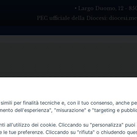
• Largo Duomo, 12 - 85
PEC ufficiale della Diocesi: diocesi.
imili per finalità tecniche e, con il tuo consenso, anche per 
amento dell'esperienza", "misurazione" e "targeting e pubbli
i all'utilizzo dei cookie. Cliccando su "personalizza" puoi
re le tue preferenze. Cliccando su "rifiuta" o chiudendo que