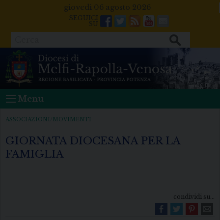
Skip
giovedì 06 agosto 2026
to
Facebook
Twitter
Feeds
Youtube
Mail
content
Cerca
Menu
ASSOCIAZIONI/MOVIMENTI
GIORNATA DIOCESANA PER LA
FAMIGLIA
condividi su...