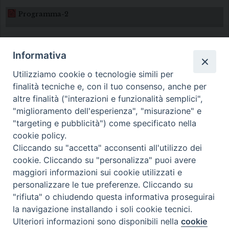
Programma-2
Informativa
Utilizziamo cookie o tecnologie simili per
finalità tecniche e, con il tuo consenso, anche per
altre finalità ("interazioni e funzionalità semplici",
Diocesi di Melfi Rapolla Venosa
"miglioramento dell'esperienza", "misurazione" e
"targeting e pubblicità") come specificato nella
• Largo Duomo, 12 - 85025 MELFI (PZ) •
cookie policy.
Tel. 0972238604
Cliccando su "accetta" acconsenti all'utilizzo dei
PEC ufficiale della Diocesi:
cookie. Cliccando su "personalizza" puoi avere
maggiori informazioni sui cookie utilizzati e
diocesi.melfi_rapolla_venosa@legalmail.it
personalizzare le tue preferenze. Cliccando su
"rifiuta" o chiudendo questa informativa proseguirai
la navigazione installando i soli cookie tecnici.
Ulteriori informazioni sono disponibili nella
cookie
Preferenze Cookie