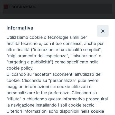
PROGRAMMA-
Informativa
Utilizziamo cookie o tecnologie simili per
finalità tecniche e, con il tuo consenso, anche per
altre finalità ("interazioni e funzionalità semplici",
Diocesi di Melfi Rapolla Venosa
"miglioramento dell'esperienza", "misurazione" e
"targeting e pubblicità") come specificato nella
• Largo Duomo, 12 - 85025 MELFI (PZ) •
cookie policy.
Tel. 0972238604
Cliccando su "accetta" acconsenti all'utilizzo dei
PEC ufficiale della Diocesi:
cookie. Cliccando su "personalizza" puoi avere
maggiori informazioni sui cookie utilizzati e
diocesi.melfi_rapolla_venosa@legalmail.it
personalizzare le tue preferenze. Cliccando su
"rifiuta" o chiudendo questa informativa proseguirai
la navigazione installando i soli cookie tecnici.
Ulteriori informazioni sono disponibili nella
cookie
Preferenze Cookie