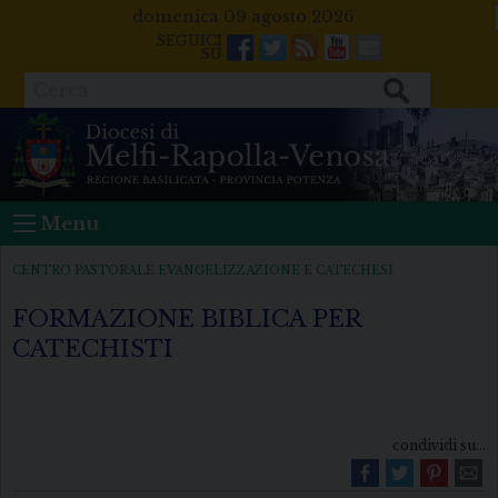
Skip
domenica 09 agosto 2026
to
Facebook
Twitter
Feeds
Youtube
Mail
content
Cerca
Menu
CENTRO PASTORALE EVANGELIZZAZIONE E CATECHESI
FORMAZIONE BIBLICA PER
CATECHISTI
condividi su...