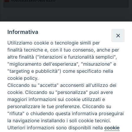
Volontariato-Abruzzo
Informativa
Utilizziamo cookie o tecnologie simili per
finalità tecniche e, con il tuo consenso, anche per
Diocesi di Melfi Rapolla Venosa
altre finalità ("interazioni e funzionalità semplici",
"miglioramento dell'esperienza", "misurazione" e
• Largo Duomo, 12 - 85025 MELFI (PZ) •
"targeting e pubblicità") come specificato nella
Tel. 0972238604
cookie policy.
PEC ufficiale della Diocesi:
Cliccando su "accetta" acconsenti all'utilizzo dei
cookie. Cliccando su "personalizza" puoi avere
diocesi.melfi_rapolla_venosa@legalmail.it
maggiori informazioni sui cookie utilizzati e
personalizzare le tue preferenze. Cliccando su
"rifiuta" o chiudendo questa informativa proseguirai
la navigazione installando i soli cookie tecnici.
Ulteriori informazioni sono disponibili nella
cookie
Preferenze Cookie