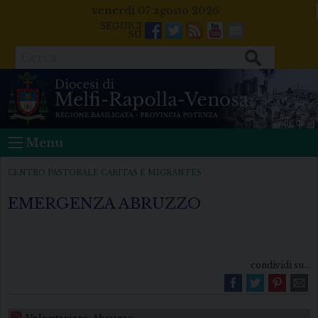
Skip
venerdì 07 agosto 2026
to
Facebook
Twitter
Feeds
Youtube
Mail
content
Cerca
Menu
CENTRO PASTORALE CARITAS E MIGRANTES
EMERGENZA ABRUZZO
condividi su...