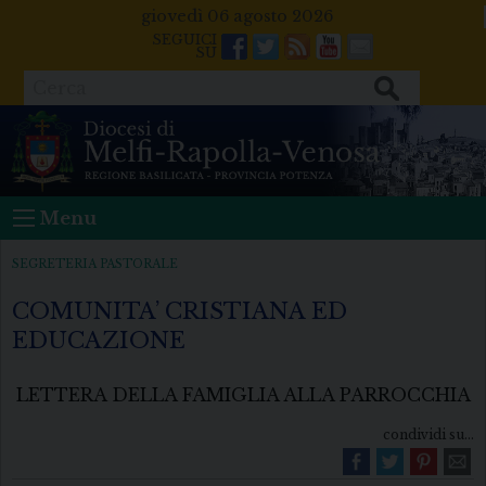
Skip
giovedì 06 agosto 2026
to
Facebook
Twitter
Feeds
Youtube
Mail
content
Cerca
Menu
SEGRETERIA PASTORALE
COMUNITA’ CRISTIANA ED
EDUCAZIONE
LETTERA DELLA FAMIGLIA ALLA PARROCCHIA
condividi su...