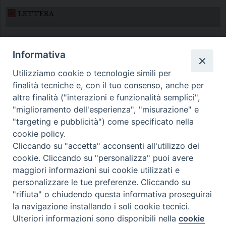
LETTERA
Informativa
Utilizziamo cookie o tecnologie simili per
finalità tecniche e, con il tuo consenso, anche per
altre finalità ("interazioni e funzionalità semplici",
Diocesi di Melfi Rapolla Venosa
"miglioramento dell'esperienza", "misurazione" e
"targeting e pubblicità") come specificato nella
• Largo Duomo, 12 - 85025 MELFI (PZ) •
cookie policy.
Tel. 0972238604
Cliccando su "accetta" acconsenti all'utilizzo dei
PEC ufficiale della Diocesi:
cookie. Cliccando su "personalizza" puoi avere
maggiori informazioni sui cookie utilizzati e
diocesi.melfi_rapolla_venosa@legalmail.it
personalizzare le tue preferenze. Cliccando su
"rifiuta" o chiudendo questa informativa proseguirai
la navigazione installando i soli cookie tecnici.
Ulteriori informazioni sono disponibili nella
cookie
Preferenze Cookie