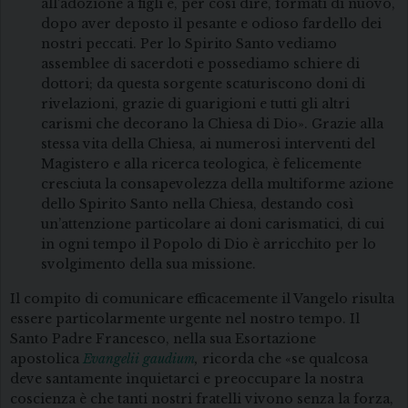
all’adozione a figli e, per così dire, formati di nuovo,
dopo aver deposto il pesante e odioso fardello dei
nostri peccati. Per lo Spirito Santo vediamo
assemblee di sacerdoti e possediamo schiere di
dottori; da questa sorgente scaturiscono doni di
rivelazioni, grazie di guarigioni e tutti gli altri
carismi che decorano la Chiesa di Dio». Grazie alla
stessa vita della Chiesa, ai numerosi interventi del
Magistero e alla ricerca teologica, è felicemente
cresciuta la consapevolezza della multiforme azione
dello Spirito Santo nella Chiesa, destando così
un’attenzione particolare ai doni carismatici, di cui
in ogni tempo il Popolo di Dio è arricchito per lo
svolgimento della sua missione.
Il compito di comunicare efficacemente il Vangelo risulta
essere particolarmente urgente nel nostro tempo. Il
Santo Padre Francesco, nella sua Esortazione
apostolica
Evangelii gaudium
,
ricorda che
«se qualcosa
deve santamente inquietarci e preoccupare la nostra
coscienza è che tanti nostri fratelli vivono senza la forza,