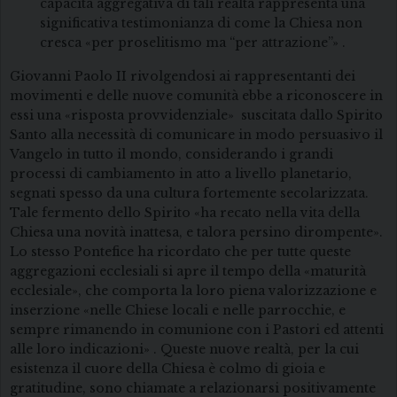
capacità aggregativa di tali realtà rappresenta una
significativa testimonianza di come la Chiesa non
cresca «per proselitismo ma “per attrazione”» .
Giovanni Paolo II rivolgendosi ai rappresentanti dei
movimenti e delle nuove comunità ebbe a riconoscere in
essi una «risposta provvidenziale» suscitata dallo Spirito
Santo alla necessità di comunicare in modo persuasivo il
Vangelo in tutto il mondo, considerando i grandi
processi di cambiamento in atto a livello planetario,
segnati spesso da una cultura fortemente secolarizzata.
Tale fermento dello Spirito «ha recato nella vita della
Chiesa una novità inattesa, e talora persino dirompente».
Lo stesso Pontefice ha ricordato che per tutte queste
aggregazioni ecclesiali si apre il tempo della «maturità
ecclesiale», che comporta la loro piena valorizzazione e
inserzione «nelle Chiese locali e nelle parrocchie, e
sempre rimanendo in comunione con i Pastori ed attenti
alle loro indicazioni» . Queste nuove realtà, per la cui
esistenza il cuore della Chiesa è colmo di gioia e
gratitudine, sono chiamate a relazionarsi positivamente