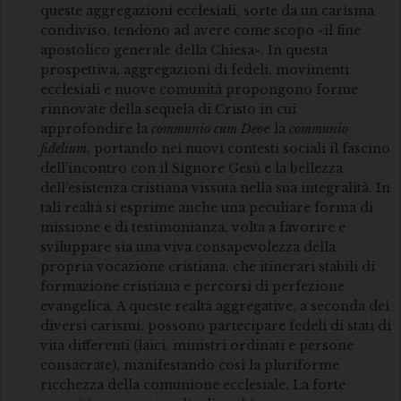
queste aggregazioni ecclesiali, sorte da un carisma
condiviso, tendono ad avere come scopo «il fine
apostolico generale della Chiesa». In questa
prospettiva, aggregazioni di fedeli, movimenti
ecclesiali e nuove comunità propongono forme
rinnovate della sequela di Cristo in cui
approfondire la
communio cum Deo
e la
communio
fidelium
, portando nei nuovi contesti sociali il fascino
dell’incontro con il Signore Gesù e la bellezza
dell’esistenza cristiana vissuta nella sua integralità. In
tali realtà si esprime anche una peculiare forma di
missione e di testimonianza, volta a favorire e
sviluppare sia una viva consapevolezza della
propria vocazione cristiana, che itinerari stabili di
formazione cristiana e percorsi di perfezione
evangelica. A queste realtà aggregative, a seconda dei
diversi carismi, possono partecipare fedeli di stati di
vita differenti (laici, ministri ordinati e persone
consacrate), manifestando così la pluriforme
ricchezza della comunione ecclesiale. La forte