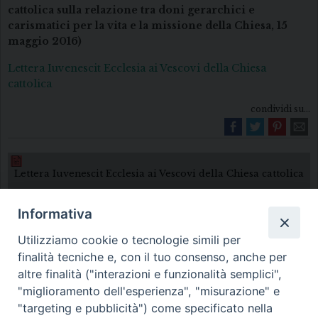
cattolica sulla relazione tra doni gerarchici e
carismatici per la vita e la missione della Chiesa, 15
maggio 2016)
Lettera Iuvenescit Ecclesia ai Vescovi della Chiesa
cattolica
condividi su...
Lettera Iuvenescit Ecclesia ai Vescovi della Chiesa cattolica
Informativa
Utilizziamo cookie o tecnologie simili per
finalità tecniche e, con il tuo consenso, anche per
altre finalità ("interazioni e funzionalità semplici",
"miglioramento dell'esperienza", "misurazione" e
Diocesi di Melfi Rapolla Venosa
"targeting e pubblicità") come specificato nella