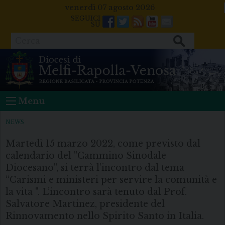
Skip
venerdì 07 agosto 2026
to
Facebook
Twitter
Feeds
Youtube
Mail
content
Cerca
Menu
NEWS
Martedì 15 marzo 2022, come previsto dal
calendario del "Cammino Sinodale
Diocesano", si terrà l’incontro dal tema
“Carismi e ministeri per servire la comunità e
la vita ". L’incontro sarà tenuto dal Prof.
Salvatore Martinez, presidente del
Rinnovamento nello Spirito Santo in Italia.