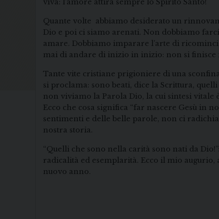
viva: l’amore attira sempre lo Spirito Santo!
Quante volte abbiamo desiderato un rinnovament
Dio e poi ci siamo arenati. Non dobbiamo farci
amare. Dobbiamo imparare l’arte di ricominciar
mai di andare di inizio in inizio: non si finisc
Tante vite cristiane prigioniere di una sconfin
si proclama: sono beati, dice la Scrittura, quel
non viviamo la Parola Dio, la cui sintesi vit
Ecco che cosa significa “far nascere Gesù in no
sentimenti e delle belle parole, non ci radichia
nostra storia.
“Quelli che sono nella carità sono nati da Dio!”
radicalità ed esemplarità. Ecco il mio augurio,
nuovo anno.