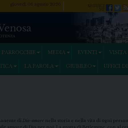
giovedì 06 agosto 2026
Facebo
Twi
PARROCCHIE
MEDIA
EVENTI
VISITA
TICA
LA PAROLA
GIUBILEO
UFFICI D
rmanente di
Dio-amore
nella storia e nella vita di ogni perso
abile amore di Dio per noi. La grotta di Betlemme, con al c