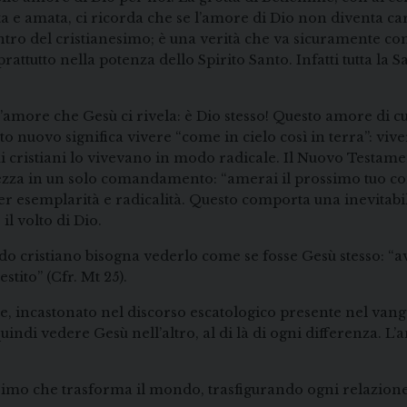
ta e amata, ci ricorda che se l’amore di Dio non diventa car
centro del cristianesimo; è una verità che va sicuramente c
rattutto nella potenza dello Spirito Santo. Infatti tutta la 
l’amore che Gesù ci rivela: è Dio stesso! Questo amore di cu
to nuovo significa vivere “come in cielo così in terra”: vi
imi cristiani lo vivevano in modo radicale. Il Nuovo Testam
nezza in un solo comandamento: “amerai il prossimo tuo co
r esemplarità e radicalità. Questo comporta una inevitabi
il volto di Dio.
o cristiano bisogna vederlo come se fosse Gesù stesso: “
stito” (Cfr. Mt 25).
e, incastonato nel discorso escatologico presente nel vangel
di vedere Gesù nell’altro, al di là di ogni differenza. L’a
simo che trasforma il mondo, trasfigurando ogni relazione 