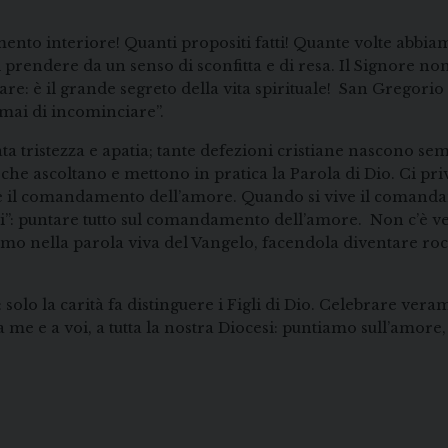
o interiore! Quanti propositi fatti! Quante volte abbiamo
 prendere da un senso di sconfitta e di resa. Il Signore no
e: è il grande segreto della vita spirituale! San Gregorio
e mai di incominciare”.
ata tristezza e apatia; tante defezioni cristiane nascono se
li che ascoltano e mettono in pratica la Parola di Dio. Ci pr
ale è il comandamento dell’amore. Quando si vive il coman
i”: puntare tutto sul comandamento dell’amore. Non c’è vero 
mo nella parola viva del Vangelo, facendola diventare roccia
: solo la carità fa distinguere i Figli di Dio. Celebrare ve
 a me e a voi, a tutta la nostra Diocesi: puntiamo sull’amo