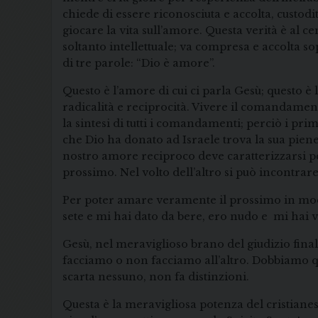
chiede di essere riconosciuta e accolta, custodi
giocare la vita sull’amore. Questa verità è al 
soltanto intellettuale; va compresa e accolta sop
di tre parole: “Dio è amore”.
Questo è l’amore di cui ci parla Gesù; questo è 
radicalità e reciprocità. Vivere il comandamen
la sintesi di tutti i comandamenti; perciò i pr
che Dio ha donato ad Israele trova la sua pie
nostro amore reciproco deve caratterizzarsi pe
prossimo. Nel volto dell’altro si può incontrare 
Per poter amare veramente il prossimo in mod
sete e mi hai dato da bere, ero nudo e mi hai ve
Gesù, nel meraviglioso brano del giudizio final
facciamo o non facciamo all’altro. Dobbiamo quin
scarta nessuno, non fa distinzioni.
Questa è la meravigliosa potenza del cristiane