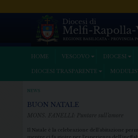
Skip
to
content
HOME
VESCOVO
DIOCESI
DIOCESI TRASPARENTE
MODULIS
NEWS
BUON NATALE
MONS. FANELLI: Puntare sull’amore
Il Natale è la celebrazione dell’abitazione pe
mentre ci fa gioire per l’esperienza dell’ineff