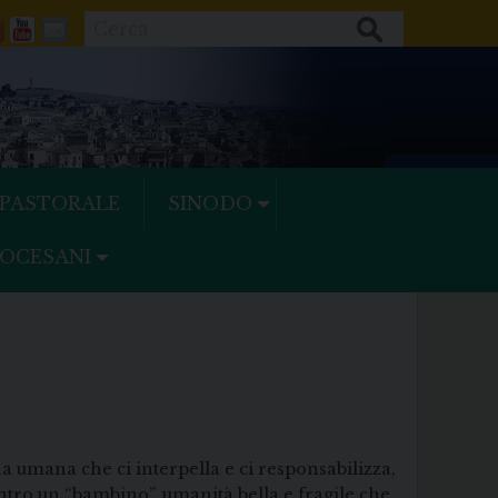
Cerca
ok
tter
Feeds
Youtube
Mail
 PASTORALE
SINODO
IOCESANI
na umana che ci interpella e ci responsabilizza,
entro un “bambino”, umanità bella e fragile che