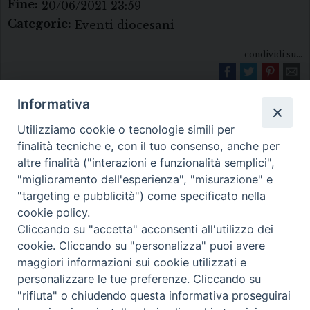
Fine:
20/06/2021 23:59
Categorie:
Eventi diocesani
condividi su...
Informativa
Utilizziamo cookie o tecnologie simili per
finalità tecniche e, con il tuo consenso, anche per
altre finalità ("interazioni e funzionalità semplici",
"miglioramento dell'esperienza", "misurazione" e
Diocesi di Melfi Rapolla Venosa
"targeting e pubblicità") come specificato nella
cookie policy.
• Largo Duomo, 12 - 85025 MELFI (PZ) •
Cliccando su "accetta" acconsenti all'utilizzo dei
Tel. 0972238604
cookie. Cliccando su "personalizza" puoi avere
PEC ufficiale della Diocesi:
maggiori informazioni sui cookie utilizzati e
personalizzare le tue preferenze. Cliccando su
diocesi.melfi_rapolla_venosa@legalmail.it
"rifiuta" o chiudendo questa informativa proseguirai