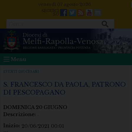
Skip
venerdì 07 agosto 2026
to
Facebook
Twitter
Feeds
Youtube
Mail
content
Cerca
Menu
EVENTI DIOCESANI
S. FRANCESCO DA PAOLA, PATRONO
DI PESCOPAGANO
DOMENICA
20
GIUGNO
Descrizione:
.
Inizio:
20/06/2021 00:01