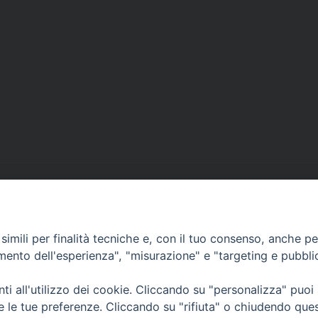
imili per finalità tecniche e, con il tuo consenso, anche per 
amento dell'esperienza", "misurazione" e "targeting e pubbli
• Largo Duomo, 12 - 85
PEC ufficiale della Diocesi: diocesi.
i all'utilizzo dei cookie. Cliccando su "personalizza" puoi
re le tue preferenze. Cliccando su "rifiuta" o chiudendo que