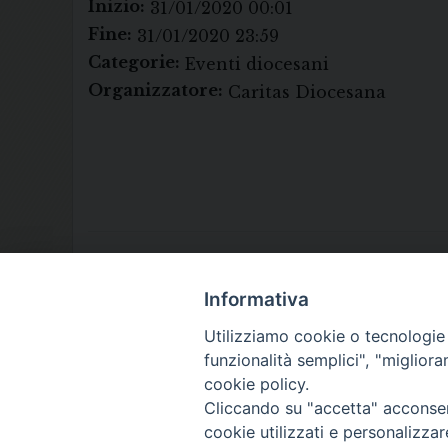
Inizio:
31/01/2020 00:01
Fine:
31/01/2020 23:59
Categorie:
Eventi diocesani
Organizzatore:
Caritas Diocesana
Informativa
Utilizziamo cookie o tecnologie s
funzionalità semplici", "miglior
cookie policy.
Cliccando su "accetta" acconsent
cookie utilizzati e personalizza