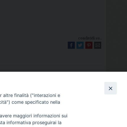
condividi su...
altre finalità ("interazioni e
Diocesi di Melfi Rapolla Venosa
cità") come specificato nella
025 MELFI (PZ) • Tel. 0972238604
melfi_rapolla_venosa@legalmail.it
 avere maggiori informazioni sui
sta informativa proseguirai la