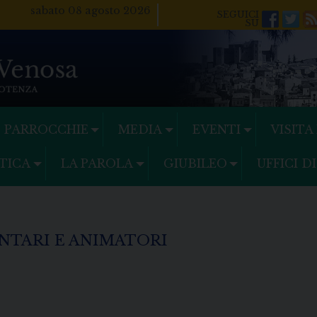
sabato 08 agosto 2026
Facebo
Twi
PARROCCHIE
MEDIA
EVENTI
VISITA
TICA
LA PAROLA
GIUBILEO
UFFICI D
ONTARI E ANIMATORI