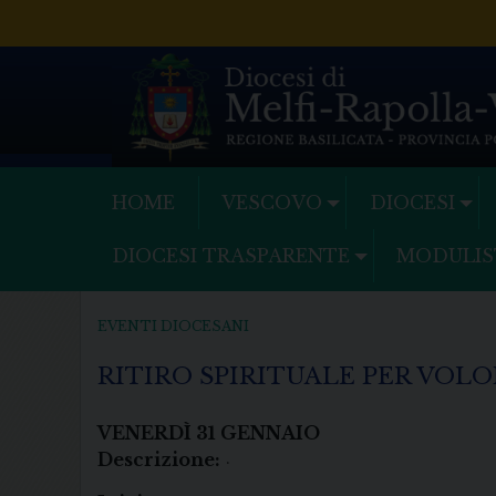
Skip
to
content
HOME
VESCOVO
DIOCESI
DIOCESI TRASPARENTE
MODULIS
EVENTI DIOCESANI
RITIRO SPIRITUALE PER VOL
VENERDÌ
31
GENNAIO
Descrizione:
.