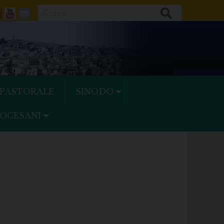
Cerca
ok
tter
Feeds
Youtube
Mail
 PASTORALE
SINODO
IOCESANI