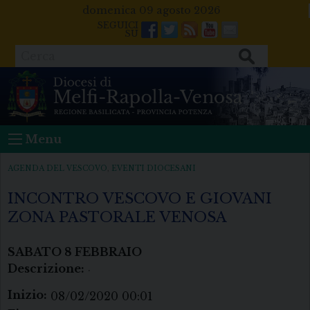
Skip
domenica 09 agosto 2026
to
Facebook
Twitter
Feeds
Youtube
Mail
content
Cerca
Menu
AGENDA DEL VESCOVO
,
EVENTI DIOCESANI
INCONTRO VESCOVO E GIOVANI
ZONA PASTORALE VENOSA
SABATO
8
FEBBRAIO
Descrizione:
.
Inizio:
08/02/2020 00:01