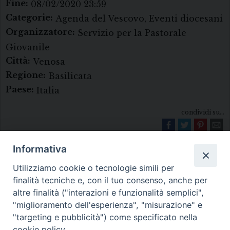
Fine:
08/02/2020 23:59
Categorie:
Agenda del Vescovo, Eventi diocesani
Organizzatore:
Servizio per la Pastorale
Giovanile
Città:
Venosa
Regione:
Basilicata
Paese:
Italia
condividi su...
Informativa
Utilizziamo cookie o tecnologie simili per
finalità tecniche e, con il tuo consenso, anche per
altre finalità ("interazioni e funzionalità semplici",
"miglioramento dell'esperienza", "misurazione" e
Diocesi di Melfi Rapolla Venosa
"targeting e pubblicità") come specificato nella
cookie policy.