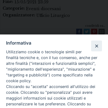
Fine:
15/05/2021 23:59
Categorie:
Eventi diocesani
Organizzatore:
Ufficio Liturgico
condividi su...
Informativa
Utilizziamo cookie o tecnologie simili per
finalità tecniche e, con il tuo consenso, anche per
altre finalità ("interazioni e funzionalità semplici",
"miglioramento dell'esperienza", "misurazione" e
Diocesi di Melfi Rapolla Venosa
"targeting e pubblicità") come specificato nella
cookie policy.
• Largo Duomo, 12 - 85025 MELFI (PZ) •
Cliccando su "accetta" acconsenti all'utilizzo dei
Tel. 0972238604
cookie. Cliccando su "personalizza" puoi avere
PEC ufficiale della Diocesi:
maggiori informazioni sui cookie utilizzati e
personalizzare le tue preferenze. Cliccando su
diocesi.melfi_rapolla_venosa@legalmail.it