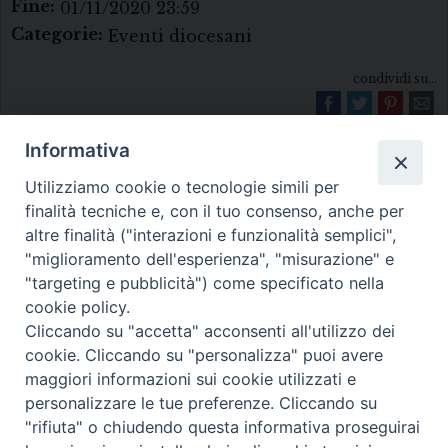
Fine:
01/11/2020 23:59
Categorie:
Eventi diocesani
condividi su...
Informativa
Utilizziamo cookie o tecnologie simili per
finalità tecniche e, con il tuo consenso, anche per
altre finalità ("interazioni e funzionalità semplici",
"miglioramento dell'esperienza", "misurazione" e
Diocesi di Melfi Rapolla Venosa
"targeting e pubblicità") come specificato nella
cookie policy.
• Largo Duomo, 12 - 85025 MELFI (PZ) •
Cliccando su "accetta" acconsenti all'utilizzo dei
Tel. 0972238604
cookie. Cliccando su "personalizza" puoi avere
PEC ufficiale della Diocesi:
maggiori informazioni sui cookie utilizzati e
personalizzare le tue preferenze. Cliccando su
diocesi.melfi_rapolla_venosa@legalmail.it
"rifiuta" o chiudendo questa informativa proseguirai