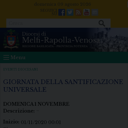
Skip
domenica 09 agosto 2026
to
Facebook
Twitter
Feeds
Youtube
Mail
content
Cerca
Menu
EVENTI DIOCESANI
GIORNATA DELLA SANTIFICAZIONE
UNIVERSALE
DOMENICA
1
NOVEMBRE
Descrizione:
–
Inizio:
01/11/2020 00:01