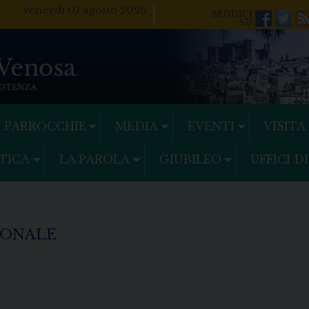
venerdì 07 agosto 2026
Facebo
Twi
PARROCCHIE
MEDIA
EVENTI
VISITA
TICA
LA PAROLA
GIUBILEO
UFFICI D
IONALE