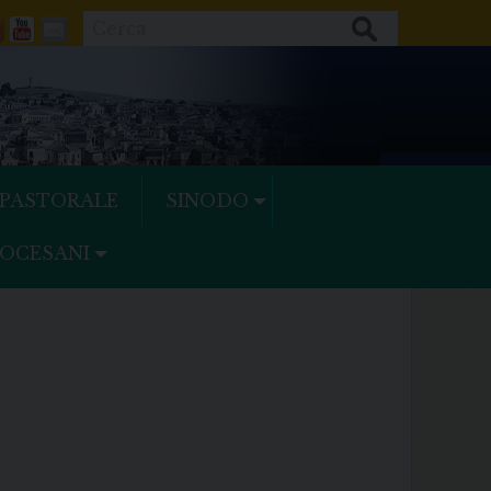
Cerca
ok
tter
Feeds
Youtube
Mail
 PASTORALE
SINODO
IOCESANI