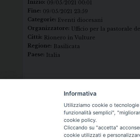
Inizio:
09/05/2021 00:01
Fine:
09/05/2021 23:59
Categorie:
Eventi diocesani
Organizzatore:
Ufficio per la pastorale d
Città:
Rionero in Vulture
Regione:
Basilicata
Paese:
Italia
Informativa
Utilizziamo cookie o tecnologie s
funzionalità semplici", "miglior
cookie policy.
Cliccando su "accetta" acconsent
cookie utilizzati e personalizza