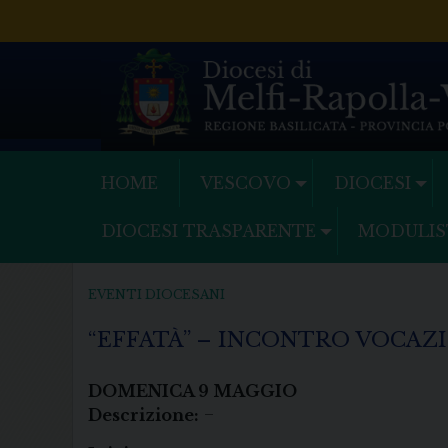
Skip
to
content
HOME
VESCOVO
DIOCESI
DIOCESI TRASPARENTE
MODULIS
EVENTI DIOCESANI
“EFFATÀ” – INCONTRO VOCAZ
DOMENICA
9
MAGGIO
Descrizione:
–