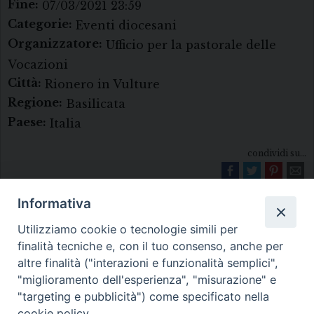
Fine:
07/03/2021 23:59
Categorie:
Eventi diocesani
Organizzatore:
Ufficio per la pastorale delle
Vocazioni
Città:
Rionero in Vulture
Regione:
Basilicata
Paese:
Italia
condividi su...
Informativa
Utilizziamo cookie o tecnologie simili per
finalità tecniche e, con il tuo consenso, anche per
altre finalità ("interazioni e funzionalità semplici",
"miglioramento dell'esperienza", "misurazione" e
Diocesi di Melfi Rapolla Venosa
"targeting e pubblicità") come specificato nella
cookie policy.