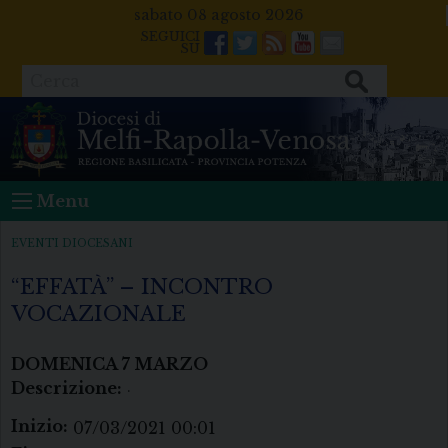
Skip
sabato 08 agosto 2026
to
Facebook
Twitter
Feeds
Youtube
Mail
content
Cerca
Menu
EVENTI DIOCESANI
“EFFATÀ” – INCONTRO
VOCAZIONALE
DOMENICA
7
MARZO
Descrizione:
.
Inizio:
07/03/2021 00:01