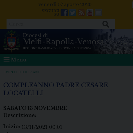
Skip
venerdì 07 agosto 2026
to
Facebook
Twitter
Feeds
Youtube
Mail
content
Cerca
Menu
EVENTI DIOCESANI
COMPLEANNO PADRE CESARE
LOCATELLI
SABATO
13
NOVEMBRE
Descrizione:
–
Inizio:
13/11/2021 00:01