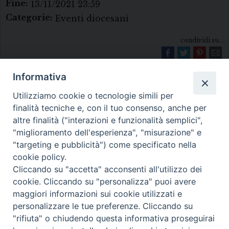
Fine:
13/11/2021 23:59
Categorie:
Eventi diocesani
condividi su...
Informativa
Utilizziamo cookie o tecnologie simili per
finalità tecniche e, con il tuo consenso, anche per
altre finalità ("interazioni e funzionalità semplici",
"miglioramento dell'esperienza", "misurazione" e
Diocesi di Melfi Rapolla Venosa
"targeting e pubblicità") come specificato nella
cookie policy.
• Largo Duomo, 12 - 85025 MELFI (PZ) •
Cliccando su "accetta" acconsenti all'utilizzo dei
Tel. 0972238604
cookie. Cliccando su "personalizza" puoi avere
PEC ufficiale della Diocesi:
maggiori informazioni sui cookie utilizzati e
personalizzare le tue preferenze. Cliccando su
diocesi.melfi_rapolla_venosa@legalmail.it
"rifiuta" o chiudendo questa informativa proseguirai