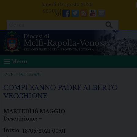
Skip
lunedì 10 agosto 2026
to
Facebook
Twitter
Feeds
Youtube
Mail
content
Cerca
Menu
EVENTI DIOCESANI
COMPLEANNO PADRE ALBERTO
VECCHIONE
MARTEDÌ
18
MAGGIO
Descrizione:
–
Inizio:
18/05/2021 00:01