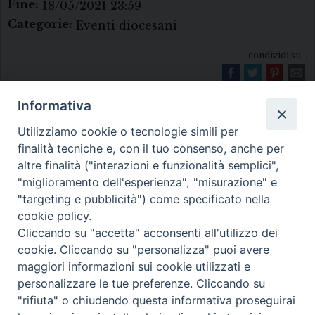
Fine:
18/05/2021 23:59
Categorie:
Eventi diocesani
condividi su...
Informativa
Utilizziamo cookie o tecnologie simili per
finalità tecniche e, con il tuo consenso, anche per
altre finalità ("interazioni e funzionalità semplici",
"miglioramento dell'esperienza", "misurazione" e
Diocesi di Melfi Rapolla Venosa
"targeting e pubblicità") come specificato nella
cookie policy.
• Largo Duomo, 12 - 85025 MELFI (PZ) •
Cliccando su "accetta" acconsenti all'utilizzo dei
Tel. 0972238604
cookie. Cliccando su "personalizza" puoi avere
PEC ufficiale della Diocesi:
maggiori informazioni sui cookie utilizzati e
personalizzare le tue preferenze. Cliccando su
diocesi.melfi_rapolla_venosa@legalmail.it
"rifiuta" o chiudendo questa informativa proseguirai