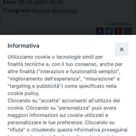
Fine:
23/05/2020 23:59
Categorie:
Eventi diocesani
condividi su...
Informativa
Utilizziamo cookie o tecnologie simili per
finalità tecniche e, con il tuo consenso, anche per
altre finalità ("interazioni e funzionalità semplici",
"miglioramento dell'esperienza", "misurazione" e
Diocesi di Melfi Rapolla Venosa
"targeting e pubblicità") come specificato nella
cookie policy.
• Largo Duomo, 12 - 85025 MELFI (PZ) •
Cliccando su "accetta" acconsenti all'utilizzo dei
Tel. 0972238604
cookie. Cliccando su "personalizza" puoi avere
PEC ufficiale della Diocesi:
maggiori informazioni sui cookie utilizzati e
personalizzare le tue preferenze. Cliccando su
diocesi.melfi_rapolla_venosa@legalmail.it
"rifiuta" o chiudendo questa informativa proseguirai