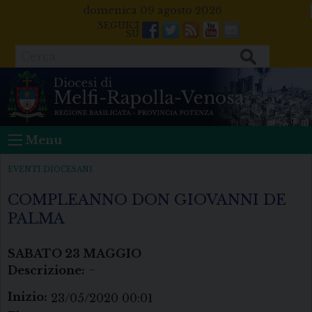
Skip
domenica 09 agosto 2026
to
Facebook
Twitter
Feeds
Youtube
Mail
content
Cerca
Menu
EVENTI DIOCESANI
COMPLEANNO DON GIOVANNI DE
PALMA
SABATO
23
MAGGIO
Descrizione:
–
Inizio:
23/05/2020 00:01