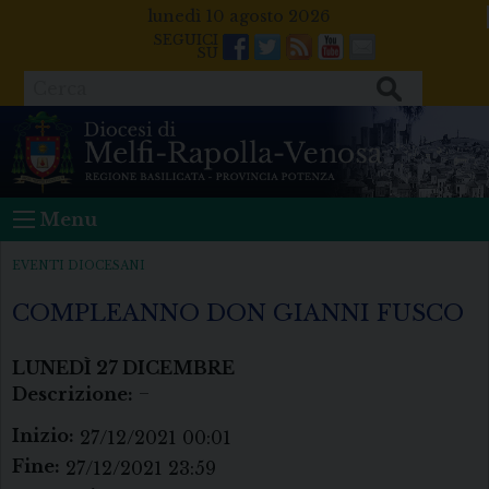
Skip
lunedì 10 agosto 2026
to
Facebook
Twitter
Feeds
Youtube
Mail
content
Cerca
Menu
EVENTI DIOCESANI
COMPLEANNO DON GIANNI FUSCO
LUNEDÌ
27
DICEMBRE
Descrizione:
–
Inizio:
27/12/2021 00:01
Fine:
27/12/2021 23:59