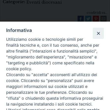
Categorie:
Eventi diocesani
condividi su...
Informativa
Utilizziamo cookie o tecnologie simili per
finalità tecniche e, con il tuo consenso, anche per
altre finalità ("interazioni e funzionalità semplici",
"miglioramento dell'esperienza", "misurazione" e
Diocesi di Melfi Rapolla Venosa
"targeting e pubblicità") come specificato nella
cookie policy.
• Largo Duomo, 12 - 85025 MELFI (PZ) •
Cliccando su "accetta" acconsenti all'utilizzo dei
Tel. 0972238604
cookie. Cliccando su "personalizza" puoi avere
PEC ufficiale della Diocesi:
maggiori informazioni sui cookie utilizzati e
personalizzare le tue preferenze. Cliccando su
diocesi.melfi_rapolla_venosa@legalmail.it
"rifiuta" o chiudendo questa informativa proseguirai
la navigazione installando i soli cookie tecnici.