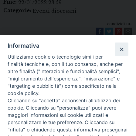
Fine:
22/01/2022 23:59
Categorie:
Eventi diocesani
condividi su...
Informativa
Utilizziamo cookie o tecnologie simili per
finalità tecniche e, con il tuo consenso, anche per
altre finalità ("interazioni e funzionalità semplici",
"miglioramento dell'esperienza", "misurazione" e
Diocesi di Melfi Rapolla Venosa
"targeting e pubblicità") come specificato nella
cookie policy.
• Largo Duomo, 12 - 85025 MELFI (PZ) •
Cliccando su "accetta" acconsenti all'utilizzo dei
Tel. 0972238604
cookie. Cliccando su "personalizza" puoi avere
PEC ufficiale della Diocesi:
maggiori informazioni sui cookie utilizzati e
personalizzare le tue preferenze. Cliccando su
diocesi.melfi_rapolla_venosa@legalmail.it
"rifiuta" o chiudendo questa informativa proseguirai