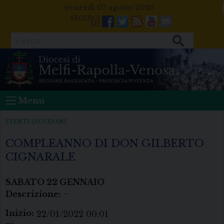
Skip
venerdì 07 agosto 2026
to
Facebook
Twitter
Feeds
Youtube
Mail
content
Cerca
Menu
EVENTI DIOCESANI
COMPLEANNO DI DON GILBERTO
CIGNARALE
SABATO
22
GENNAIO
Descrizione:
–
Inizio:
22/01/2022 00:01