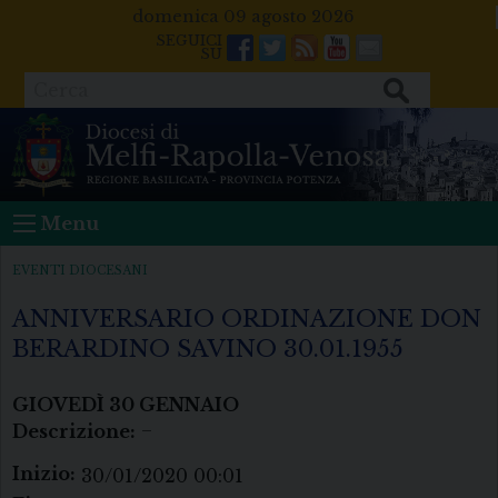
Skip
domenica 09 agosto 2026
to
Facebook
Twitter
Feeds
Youtube
Mail
content
Cerca
Menu
EVENTI DIOCESANI
ANNIVERSARIO ORDINAZIONE DON
BERARDINO SAVINO 30.01.1955
GIOVEDÌ
30
GENNAIO
Descrizione:
–
Inizio:
30/01/2020 00:01