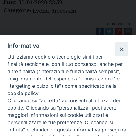
Fine:
30/01/2020 23:59
Categorie:
Eventi diocesani
condividi su...
Informativa
Utilizziamo cookie o tecnologie simili per
finalità tecniche e, con il tuo consenso, anche per
altre finalità ("interazioni e funzionalità semplici",
"miglioramento dell'esperienza", "misurazione" e
Diocesi di Melfi Rapolla Venosa
"targeting e pubblicità") come specificato nella
cookie policy.
• Largo Duomo, 12 - 85025 MELFI (PZ) •
Cliccando su "accetta" acconsenti all'utilizzo dei
Tel. 0972238604
cookie. Cliccando su "personalizza" puoi avere
PEC ufficiale della Diocesi:
maggiori informazioni sui cookie utilizzati e
personalizzare le tue preferenze. Cliccando su
diocesi.melfi_rapolla_venosa@legalmail.it
"rifiuta" o chiudendo questa informativa proseguirai