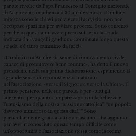
parole rivolte da Papa Francesco al Consiglio nazionale
di Ac ricevuto in udienza il 30 aprile scorso: «Umiltà e
mitezza sono le chiavi per vivere il servizio, non per
occupare spazi ma per avviare processi. Sono contento
perché in questi anni avete preso sul serio la strada
indicata da Evangelii gaudium. Continuate lungo questa
strada: c’è tanto cammino da fare!».
«Credo in un’Ac che
sia seme di rinnovamento civile,
capace di promuovere bene comune», ha detto il nuovo
presidente nella sua prima dichiarazione, esprimendo il
«grande senso di riconoscenza» maturato
nell’associazione, «verso il Signore e verso la Chiesa». Il
primo pensiero, nelle sue parole, è per «tutti gli
aderenti», per quanti «simpatizzano con la bellezza e
l’entusiasmo della nostra “passione cattolica”: “un popolo
davvero numeroso in questa città! “ Sono
particolarmente grato a tutti e a ciascuno – ha aggiunto –
per aver riconosciuto questo tempo difficile come
un’opportunità e l’associazione stessa come la forma