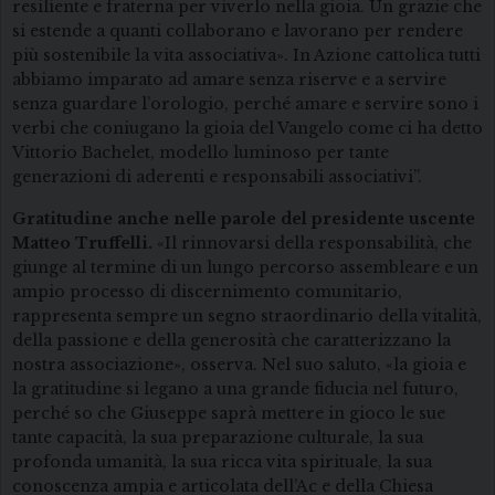
resiliente e fraterna per viverlo nella gioia. Un grazie che
si estende a quanti collaborano e lavorano per rendere
più sostenibile la vita associativa». In Azione cattolica tutti
abbiamo imparato ad amare senza riserve e a servire
senza guardare l’orologio, perché amare e servire sono i
verbi che coniugano la gioia del Vangelo come ci ha detto
Vittorio Bachelet, modello luminoso per tante
generazioni di aderenti e responsabili associativi”.
Gratitudine anche nelle
parole del presidente uscente
Matteo Truffelli.
«Il rinnovarsi della responsabilità, che
giunge al termine di un lungo percorso assembleare e un
ampio processo di discernimento comunitario,
rappresenta sempre un segno straordinario della vitalità,
della passione e della generosità che caratterizzano la
nostra associazione», osserva. Nel suo saluto, «la gioia e
la gratitudine si legano a una grande fiducia nel futuro,
perché so che Giuseppe saprà mettere in gioco le sue
tante capacità, la sua preparazione culturale, la sua
profonda umanità, la sua ricca vita spirituale, la sua
conoscenza ampia e articolata dell’Ac e della Chiesa