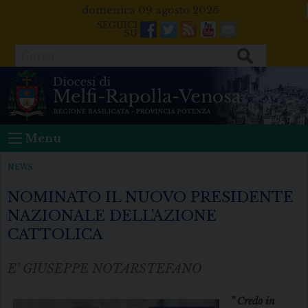
Skip
domenica 09 agosto 2026
to
Facebook
Twitter
Feeds
Youtube
Mail
content
Cerca
Menu
NEWS
NOMINATO IL NUOVO PRESIDENTE
NAZIONALE DELL’AZIONE
CATTOLICA
E' GIUSEPPE NOTARSTEFANO
” Credo in