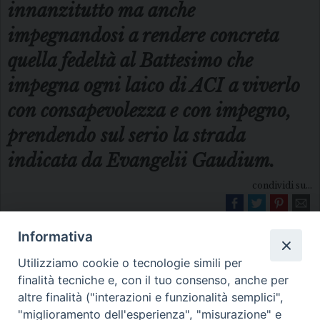
innanzitutto ma anche
impegnandosi a rendere concreta
quella fedeltà al Battesimo che
impegna ogni laico di ACI a viverlo
con consapevolezza e con impegno,
prendendo sul serio la strada
indicata da Evangelii Gaudium.
condividi su...
Informativa
Utilizziamo cookie o tecnologie simili per
finalità tecniche e, con il tuo consenso, anche per
altre finalità ("interazioni e funzionalità semplici",
"miglioramento dell'esperienza", "misurazione" e