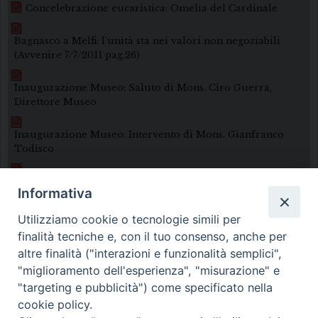
Concelebrazione eucaristica: Omelia del Cardinale
Bagnasco a Melfi: l'unità sta nei valori non negoziabili
(Avvenire 7/7/2011 pag.26)
Inaugurazione Museo: Saluto di Mons. Ciro Guerra,
Direttore Museo
Inaugurazione Museo: Intervento di Mons. Gianfranco
Todisco
Riapre dopo otto anni il Museo diocesano (Avvenire
Informativa
7/7/2011 pag.26)
Utilizziamo cookie o tecnologie simili per
finalità tecniche e, con il tuo consenso, anche per
altre finalità ("interazioni e funzionalità semplici",
"miglioramento dell'esperienza", "misurazione" e
Diocesi di Melfi Rapolla Venosa
"targeting e pubblicità") come specificato nella
cookie policy.
• Largo Duomo, 12 - 85025 MELFI (PZ) •