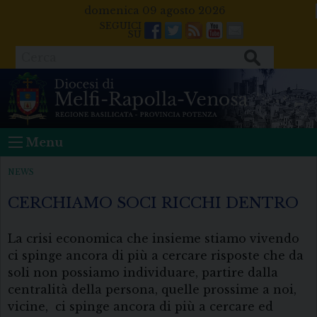
Skip
domenica 09 agosto 2026
to
Facebook
Twitter
Feeds
Youtube
Mail
content
Cerca
Menu
NEWS
CERCHIAMO SOCI RICCHI DENTRO
La crisi economica che insieme stiamo vivendo
ci spinge ancora di più a cercare risposte che da
soli non possiamo individuare, partire dalla
centralità della persona, quelle prossime a noi,
vicine, ci spinge ancora di più a cercare ed